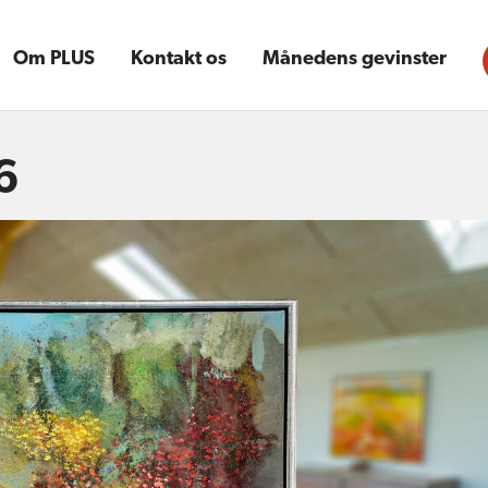
Om PLUS
Kontakt os
Månedens gevinster
6