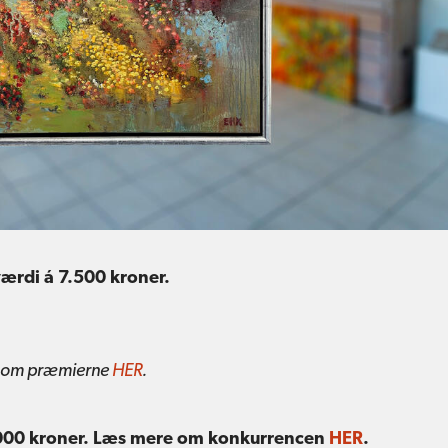
 værdi á 7.500 kroner.
e om præmierne
HER
.
 1.000 kroner. Læs mere om konkurrencen
HER
.