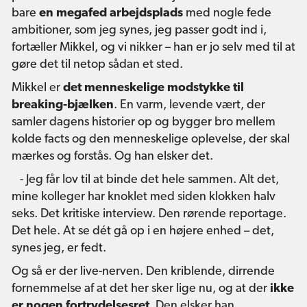
bare
en megafed arbejdsplads
med nogle fede
ambitioner, som jeg synes, jeg passer godt ind i,
fortæller Mikkel, og vi nikker – han er jo selv med til at
gøre det til netop sådan et sted.
Mikkel er
det menneskelige modstykke til
breaking-bjælken
. En varm, levende vært, der
samler dagens historier op og bygger bro mellem
kolde facts og den menneskelige oplevelse, der skal
mærkes og forstås. Og han elsker det.
- Jeg får lov til at binde det hele sammen. Alt det,
mine kolleger har knoklet med siden klokken halv
seks. Det kritiske interview. Den rørende reportage.
Det hele. At se dét gå op i en højere enhed – det,
synes jeg, er fedt.
Og så er der live-nerven. Den kriblende, dirrende
fornemmelse af at det her sker lige nu, og at der
ikke
er nogen fortrydelsesret
. Den elsker han.