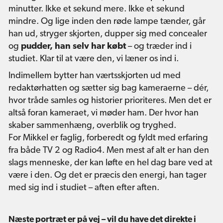
minutter. Ikke et sekund mere. Ikke et sekund
mindre. Og lige inden den røde lampe tænder, går
han ud, stryger skjorten, dupper sig med concealer
og
pudder, han selv har købt
– og træder ind i
studiet. Klar til at være den, vi læner os ind i.
Indimellem bytter han værtsskjorten ud med
redaktørhatten og sætter sig bag kameraerne – dér,
hvor tråde samles og historier prioriteres. Men det er
altså foran kameraet, vi møder ham. Der hvor han
skaber sammenhæng, overblik og tryghed.
For Mikkel er faglig, forberedt og fyldt med erfaring
fra både TV 2 og Radio4. Men mest af alt er han den
slags menneske, der kan løfte en hel dag bare ved at
være i den. Og det er præcis den energi, han tager
med sig ind i studiet – aften efter aften.
Næste portræt er på vej – vil du have det direkte i