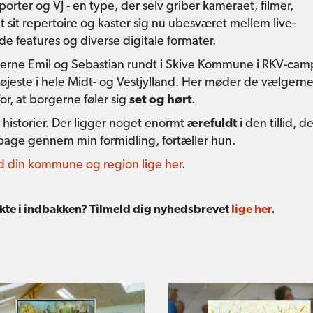
orter og VJ - en type, der selv griber kameraet, filmer,
t sit repertoire og kaster sig nu ubesværet mellem live-
 features og diverse digitale formater.
erne Emil og Sebastian rundt i Skive Kommune i RKV-cam
øjeste i hele Midt- og Vestjylland. Her møder de vælgerne
for, at borgerne føler sig
set og hørt
.
 historier. Der ligger noget enormt
ærefuldt
i den tillid, d
tilbage gennem min formidling, fortæller hun.
nd din kommune og region lige her
.
rekte i indbakken? Tilmeld dig nyhedsbrevet
lige her
.