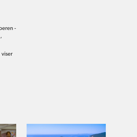
peren -
,
e viser