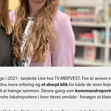
e i 2021 - landede Line hos TV MIDTVEST. Fire år senere s
dnu mere erfaring og
et skarpt blik
for både de store linj
nd til at hænge sammen. Denne gang som
kommunalreport
dre lokalreportere i hver deres område - forsøger at klæ