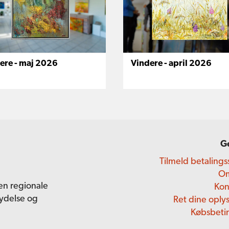
ere - maj 2026
Vindere - april 2026
G
Tilmeld betalings
O
en regionale
Kon
lydelse og
Ret dine oply
Købsbeti