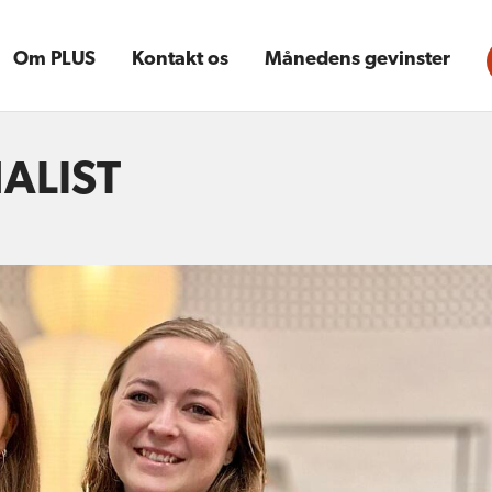
Om PLUS
Kontakt os
Månedens gevinster
NALIST