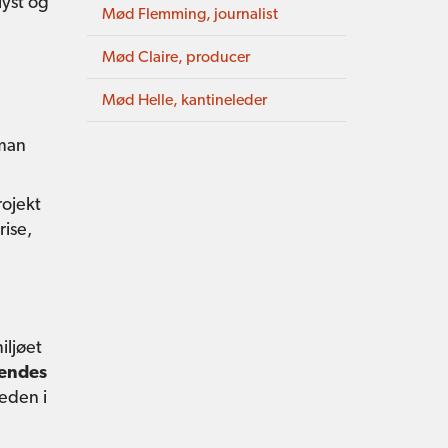
lyst og
Mød Flemming, journalist
Mød Claire, producer
Mød Helle, kantineleder
 man
rojekt
rise,
iljøet
endes
heden i