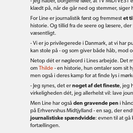
- Jeg håber, borgerne føler, at TV MIDTVEST e
klædt på, når de går ned og stemmer, siger 
For Line er journalistik først og fremmest
et t
historie. Og tillid fra de seere og læsere, de
væsentligt.
- Vi er jo privilegerede i Danmark, at vi har pu
kan stole på - og som giver både håb, mod o
Netop dét er nøgleord i Lines arbejde. Det
om
Thilde
- en historie, hun omtaler som sit 
men også i deres kamp for at finde lys i mørk
- Jeg synes, det er
noget af det fineste
, jeg
virkeligheden dét, jeg allerhelst vil: lave jour
Men Line har også
den gravende pen
i hånd
på Erhvervshus Midtjylland - en sag, der en
journalistiske spændvidde
: evnen til at g
fortællingen.