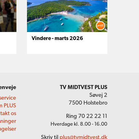
Vindere - marts 2026
enveje
TV MIDTVEST PLUS
Søvej 2
service
7500 Holstebro
m PLUS
takt os
Ring 70 22 22 11
sninger
Hverdage kl. 8.00 - 16.00
ngelser
Skriv til
plus@tvmidtvest.dk