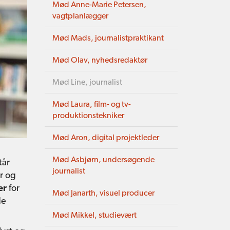
Mød Anne-Marie Petersen,
vagtplanlægger
Mød Mads, journalistpraktikant
Mød Olav, nyhedsredaktør
Mød Line, journalist
Mød Laura, film- og tv-
produktionstekniker
Mød Aron, digital projektleder
Mød Asbjørn, undersøgende
tår
journalist
er og
er
for
Mød Janarth, visuel producer
de
Mød Mikkel, studievært