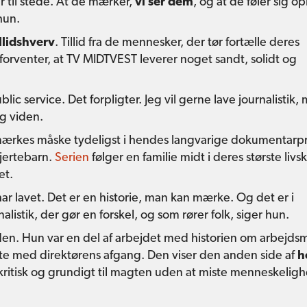
r til stede. At de mærker,
vi ser dem
, og at de føler sig op
hun.
illidshverv
. Tillid fra de mennesker, der tør fortælle deres
r forventer, at TV MIDTVEST leverer noget sandt, solidt og
blic service. Det forpligter. Jeg vil gerne lave journalistik,
g viden.
 mærkes måske tydeligst i hendes langvarige dokumentarp
hjertebarn.
Serien
følger en familie midt i deres største livsk
et.
 har lavet. Det er en historie, man kan mærke. Og det er i
nalistik, der gør en forskel, og som rører folk, siger hun.
en. Hun var en del af arbejdet med historien om arbejdsm
dte med direktørens afgang. Den viser den anden side af
h
å kritisk og grundigt til magten uden at miste menneskelig